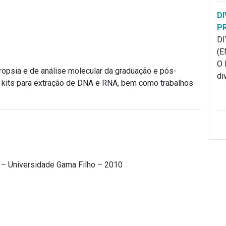
DI
P
DI
(E
O 
cropsia e de análise molecular da graduação e pós-
di
 kits para extração de DNA e RNA, bem como trabalhos
s – Universidade Gama Filho – 2010