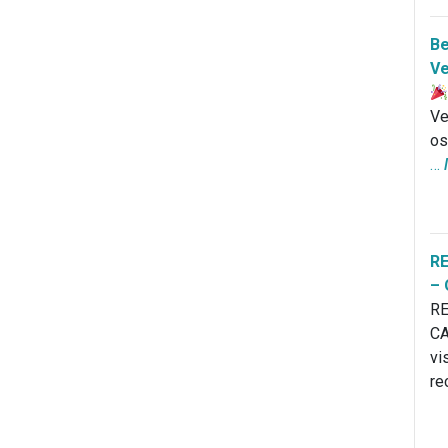
Be
Ve
Ve
os
…
R
–
RE
CA
vi
re