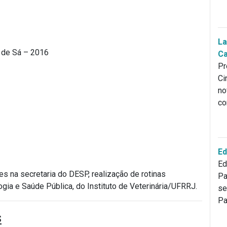
La
o de Sá – 2016
Ca
Pr
Ci
no
co
Ed
Ed
s na secretaria do DESP, realização de rotinas
Pa
gia e Saúde Pública, do Instituto de Veterinária/UFRRJ.
se
Pa
s