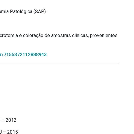
omia Patológica (SAP)
crotomia e coloração de amostras clínicas, provenientes
.br/7155372112888943
J – 2012
J – 2015