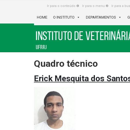
Ir para o conteúdo ❶
Ir para o menu ❷
Ir para a b
HOME
O INSTITUTO
DEPARTAMENTOS
G
Quadro técnico
Erick Mesquita dos Santo