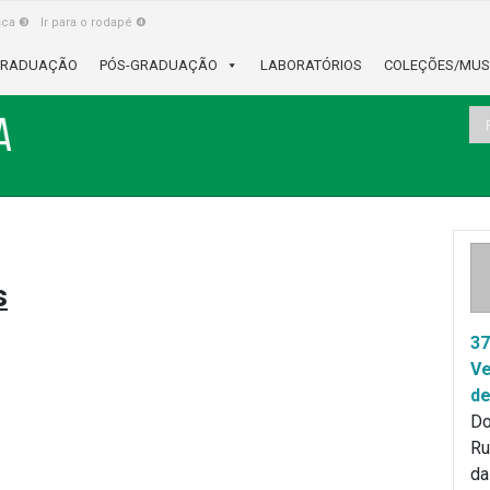
usca ❸
Ir para o rodapé ❹
RADUAÇÃO
PÓS-GRADUAÇÃO
LABORATÓRIOS
COLEÇÕES/MUS
s
37
Ve
de
Do
Ru
d