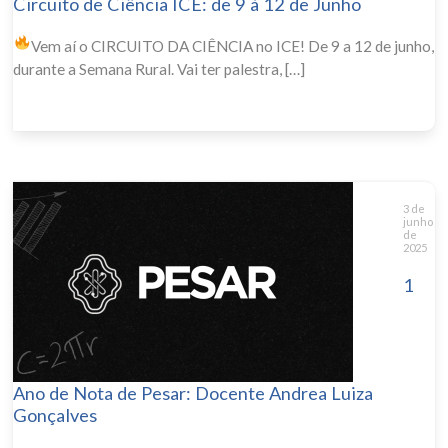
Circuito de Ciência ICE: de 9 à 12 de Junho
Vem aí o CIRCUITO DA CIÊNCIA no ICE!
De 9 a 12 de junho,
durante a Semana Rural. Vai ter palestra, […]
3 de
junho
de
2025
1
Ano de Nota de Pesar: Docente Andrea Luiza
Gonçalves