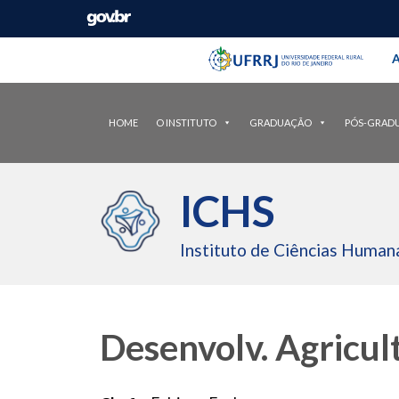
Barra instituci
Pular barra institucional
A
HOME
O INSTITUTO
GRADUAÇÃO
PÓS-GRAD
ICHS
Instituto de Ciências Humana
Desenvolv. Agricult