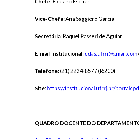
Chefe
: Fabiano Escher
Vice-Chefe
: Ana Saggioro Garcia
Secretária:
Raquel Passeri de Aguiar
E-mail Institucional:
ddas.ufrrj@gmail.com
Telefone:
(21)
2224-8577 (R:200)
Site
:
https://institucional.ufrrj.br/portalcp
QUADRO DOCENTE DO DEPARTAMENT