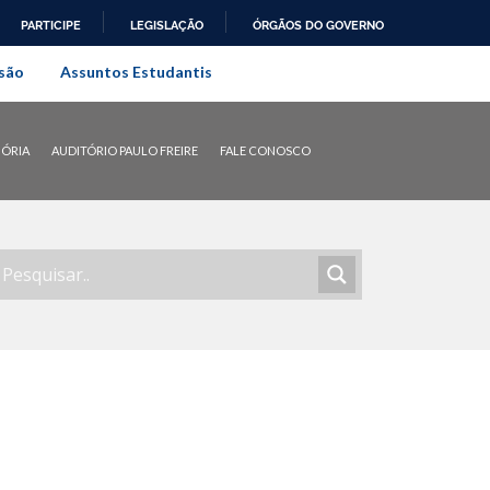
PARTICIPE
LEGISLAÇÃO
ÓRGÃOS DO GOVERNO
al do Rio de Janeiro
são
Assuntos Estudantis
ÓRIA
AUDITÓRIO PAULO FREIRE
FALE CONOSCO