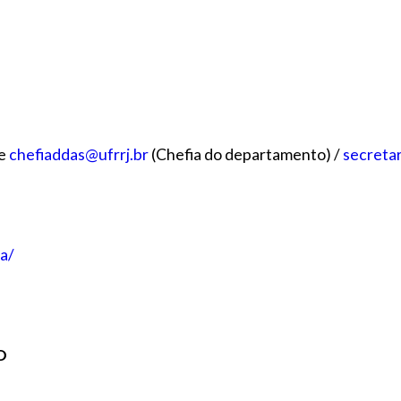
e
chefiaddas@ufrrj.br
(Chefia do departamento) /
secreta
da/
O