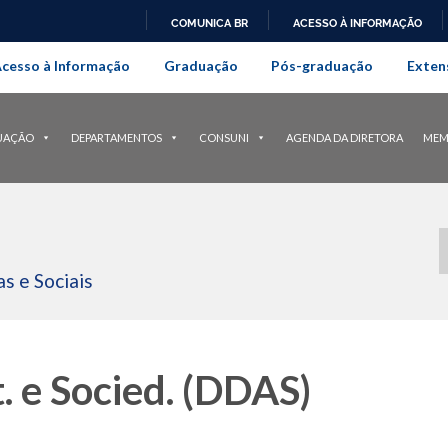
COMUNICA BR
ACESSO À INFORMAÇÃO
onal da Universidade Federal Rur
IR
cesso à Informação
Graduação
Pós-graduação
Exten
PARA
O
CONTEÚDO
UAÇÃO
DEPARTAMENTOS
CONSUNI
AGENDA DA DIRETORA
MEM
s e Sociais
. e Socied. (DDAS)