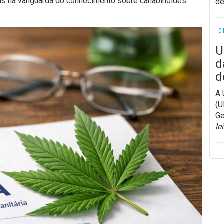
país na vanguarda do conhecimento sobre canabinoides.
de
- 0
U
d
d
A 
(U
Ge
le