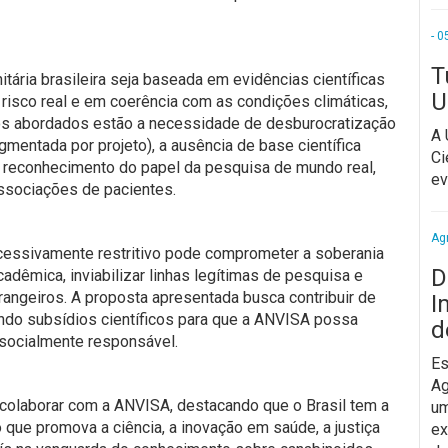
- 0
T
ária brasileira seja baseada em evidências científicas
U
 risco real e em coerência com as condições climáticas,
pontos abordados estão a necessidade de desburocratização
A 
agmentada por projeto), a ausência de base científica
Ci
 o reconhecimento do papel da pesquisa de mundo real,
ev
ssociações de pacientes.
Agr
xcessivamente restritivo pode comprometer a soberania
D
acadêmica, inviabilizar linhas legítimas de pesquisa e
angeiros. A proposta apresentada busca contribuir de
I
cendo subsídios científicos para que a ANVISA possa
d
 socialmente responsável.
Es
Ag
olaborar com a ANVISA, destacando que o Brasil tem a
um
 que promova a ciência, a inovação em saúde, a justiça
ex