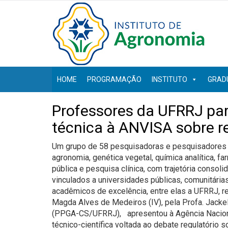
HOME
PROGRAMAÇÃO
INSTITUTO
GRAD
Professores da UFRRJ par
técnica à ANVISA sobre r
Um grupo de 58 pesquisadoras e pesquisadores br
agronomia, genética vegetal, química analítica, fa
pública e pesquisa clínica, com trajetória consolid
vinculados a universidades públicas, comunitárias
acadêmicos de excelência, entre elas a UFRRJ, rep
Magda Alves de Medeiros (IV), pela Profa. Jacke
(PPGA-CS/UFRRJ), apresentou à Agência Nacional
técnico-científica voltada ao debate regulatório s