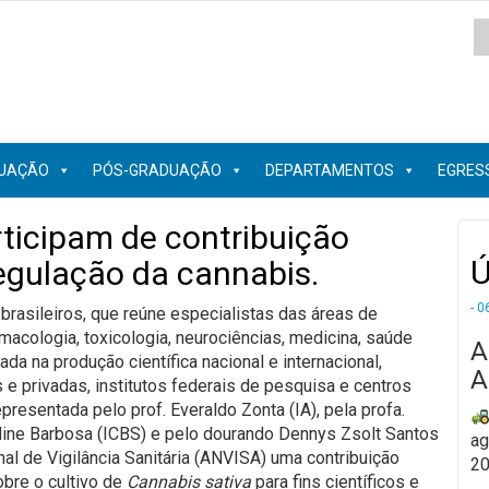
UAÇÃO
PÓS-GRADUAÇÃO
DEPARTAMENTOS
EGRES
ticipam de contribuição
Ú
egulação da cannabis.
- 0
asileiros, que reúne especialistas das áreas de
rmacologia, toxicologia, neurociências, medicina, saúde
A
ada na produção científica nacional e internacional,
A
 e privadas, institutos federais de pesquisa e centros
resentada pelo prof. Everaldo Zonta (IA), pela profa.
line Barbosa (ICBS) e pelo dourando Dennys Zsolt Santos
ag
 de Vigilância Sanitária (ANVISA) uma contribuição
20
obre o cultivo de
Cannabis sativa
para fins científicos e