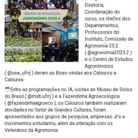
Diretoria,
Coordenação do
curso, os chefes dos
Departamentos,
Professores do
Instituto, Comissão de
Agronomia 25.2
(
@agronomia2025.2
)
e o Centro de Estudos
Agronômicos
(
@cea_ufrrj
) deram as Boas-vindas aos Calouros e
Calouras.
Entre as programações no IA, visitas ao Museu de Solos
do Brasil (
@msb.ufrrj
) e a Fazendinha Agroecológica
(
@fazendinhaagroeco
), os Calouros também realizaram
atividades no Setor de Grandes Culturas, foram
apresentados aos grupos de pesquisa, empresas Jr’s e
movimentos estudantis, além da interação com os
Veteranos da Agronomia.