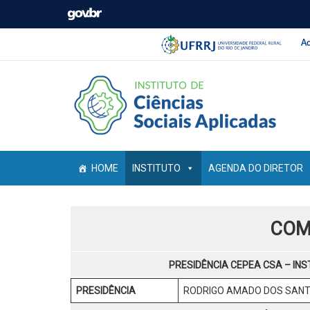
Barra institucio
Pular barra institucional
Ac
HOME
INSTITUTO
AGENDA DO DIRETOR
COM
PRESIDÊNCIA CEPEA CSA – INS
PRESIDÊNCIA
RODRIGO AMADO DOS SAN