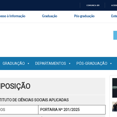
COMUNICA BR
ACESS
IR
nal da Universidade Federal Rural 
esso à Informação
Graduação
Pós-graduação
Ext
PARA
O
CONTEÚDO
GRADUAÇÃO
DEPARTAMENTOS
PÓS-GRADUAÇÃO
POSIÇÃO
TITUTO DE CIÊNCIAS SOCIAIS APLICADAS
TOS
PORTARIA Nº 201/2025