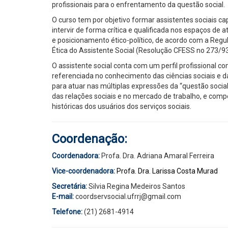
profissionais para o enfrentamento da questão social.
O curso tem por objetivo formar assistentes sociais cap
intervir de forma crítica e qualificada nos espaços d
e posicionamento ético-político, de acordo com a Regu
Ética do Assistente Social (Resolução CFESS no 273/93
O assistente social conta com um perfil profissional com
referenciada no conhecimento das ciências sociais e da 
para atuar nas múltiplas expressões da “questão social
das relações sociais e no mercado de trabalho, e comp
históricas dos usuários dos serviços sociais.
Coordenação:
Coordenadora:
Profa. Dra. Adriana Amaral Ferreira
Vice-coordenadora:
Profa. Dra. Larissa Costa Murad
Secretária:
Silvia Regina Medeiros Santos
E-mail:
coordservsocial.ufrrj@gmail.com
Telefone:
(21) 2681-4914