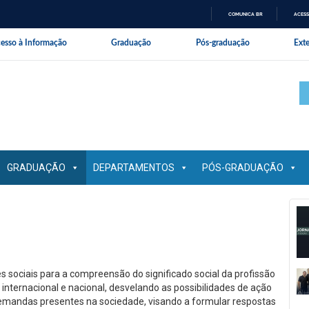
COMUNICA BR
ACESS
IR
nal da Universidade Federal Rural 
esso à Informação
Graduação
Pós-graduação
Ext
PARA
O
CONTEÚDO
GRADUAÇÃO
DEPARTAMENTOS
PÓS-GRADUAÇÃO
es sociais para a compreensão do significado social da profissão
 internacional e nacional, desvelando as possibilidades de ação
demandas presentes na sociedade, visando a formular respostas