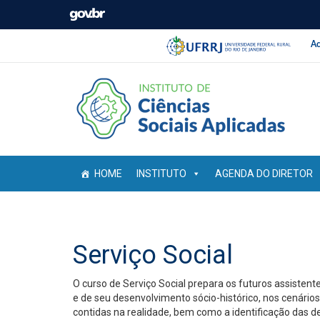
Barra institucio
Pular barra institucional
Ac
HOME
INSTITUTO
AGENDA DO DIRETOR
Serviço Social
O curso de Serviço Social prepara os futuros assistent
e de seu desenvolvimento sócio-histórico, nos cenários
contidas na realidade, bem como a identificação das 